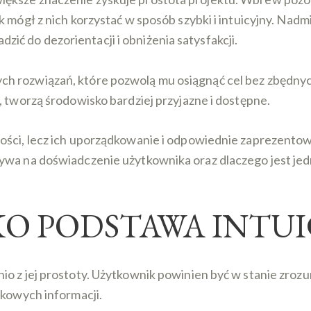
ik mógł z nich korzystać w sposób szybki i intuicyjny. Na
ć do dezorientacji i obniżenia satysfakcji.
 rozwiązań, które pozwolą mu osiągnąć cel bez zbędnych 
, tworzą środowisko bardziej przyjazne i dostępne.
ości, lecz ich uporządkowanie i odpowiednie zaprezentow
ływa na doświadczenie użytkownika oraz dlaczego jest j
KO PODSTAWA INTUI
io z jej prostoty. Użytkownik powinien być w stanie zrozu
tkowych informacji.