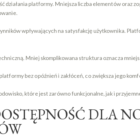
ć działania platformy. Mniejsza liczba elementów oraz z
owanie.
zynników wpływających na satysfakcję użytkownika. Platfo
echniczną. Mniej skomplikowana struktura oznacza mniejs
platformy bez opóźnień i zakłóceń, co zwiększa jego komf
odowisko, które jest zarówno funkcjonalne, jak i przyjem
DOSTĘPNOŚĆ DLA 
KÓW