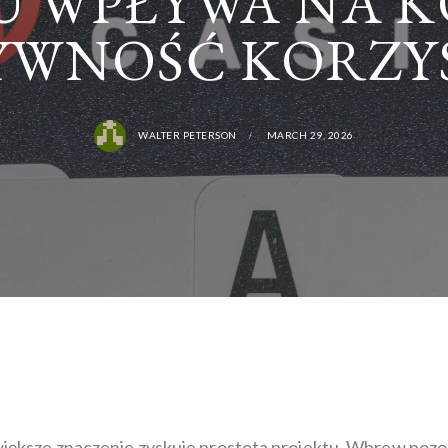
U WPŁYWA NA K
YWNOŚĆ KORZY
WALTER PETERSON
MARCH 29, 2026
ksze znaczenie zyskuje prostota projektu. Wbrew pozorom