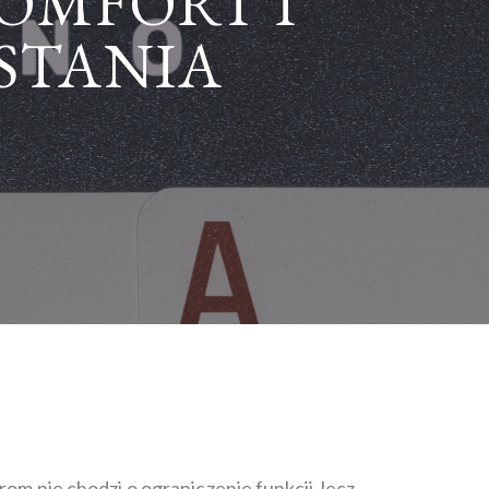
OMFORT I
STANIA
 nie chodzi o ograniczenie funkcji, lecz