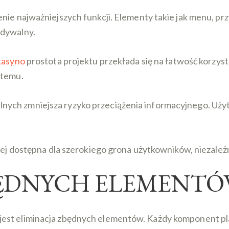
nie najważniejszych funkcji. Elementy takie jak menu, pr
idywalny.
 kasyno
prostota projektu przekłada się na łatwość korzyst
stemu.
ych zmniejsza ryzyko przeciążenia informacyjnego. Uży
ziej dostępna dla szerokiego grona użytkowników, niezależ
BĘDNYCH ELEMENT
jest eliminacja zbędnych elementów. Każdy komponent pl