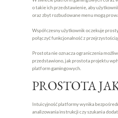
o takie ich przedstawienie, aby użytkown
oraz zbyt rozbudowane menu mogą prowadzi
Współczesny użytkownik oczekuje prostych
połączyć funkcjonalność z przejrzystością
Prostota nie oznacza ograniczenia możliw
przedstawiono, jak prostota projektu wp
platform gamingowych.
PROSTOTA JA
Intuicyjność platformy wynika bezpośredn
analizowania instrukcji czy szukania doda