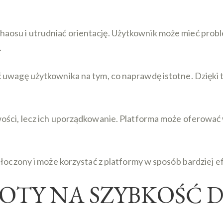
osu i utrudniać orientację. Użytkownik może mieć probl
.
 uwagę użytkownika na tym, co naprawdę istotne. Dzięki t
ości, lecz ich uporządkowanie. Platforma może oferować 
tłoczony i może korzystać z platformy w sposób bardziej 
OTY NA SZYBKOŚĆ 