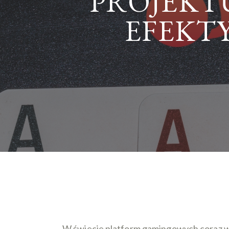
PROJEKT
EFEKT
W świecie platform gamingowych coraz wię