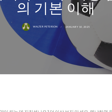
의 기본 이해
WALTER PETERSON
JANUARY 10, 2025
이 되는 데 지치셨나요? 더 이상 보지 마세요, 왜냐하면