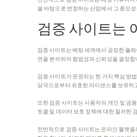
을 바탕으로 번창하는 산업에서 그 중요성
검증 사이트는 
검증 사이트는 베팅 세계에서 공정한 플레
면을 분석하여 합법성과 신뢰성을 결정합
검증 사이트가 운영되는 한 가지 핵심 방
당국으로부터 유효한 라이센스를 보유하고
또한 검증 사이트는 사용자의 개인 및 금
토콜 및 데이터 보호 정책에 대한 철저한 
전반적으로 검증 사이트는 온라인 플랫폼