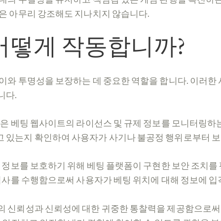
은 아무리 강조해도 지나치지 않습니다.
어떻게 작동합니까?
이와 투명성을 보장하는 데 중요한 역할을 합니다. 이러한
니다.
법은 베팅 웹사이트의 라이선스 및 규제 정보를 모니터링하
 있는지 확인하여 사용자가 사기나 불공정 행위로부터 
융 정보를 보호하기 위해 베팅 플랫폼이 구현한 보안 조치를
검사를 수행함으로써 사용자가 베팅 위치에 대해 정보에 입
의 신뢰성과 신뢰성에 대한 귀중한 통찰력을 제공함으로써 