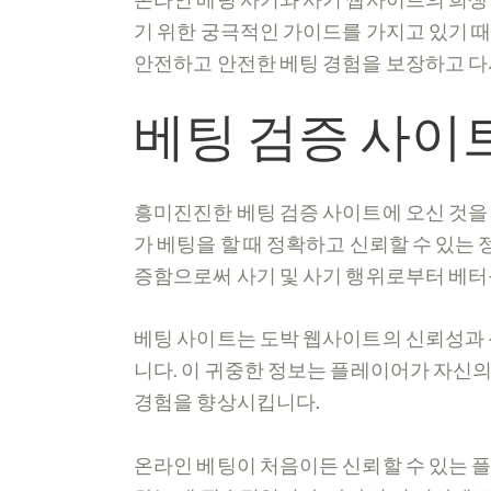
기 위한 궁극적인 가이드를 가지고 있기 
안전하고 안전한 베팅 경험을 보장하고 다
베팅 검증 사이
흥미진진한 베팅 검증 사이트에 오신 것을
가 베팅을 할 때 정확하고 신뢰할 수 있는
증함으로써 사기 및 사기 행위로부터 베터
베팅 사이트는 도박 웹사이트의 신뢰성과 
니다. 이 귀중한 정보는 플레이어가 자신의
경험을 향상시킵니다.
온라인 베팅이 처음이든 신뢰할 수 있는 