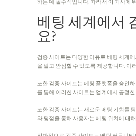
하는 데 필수적입니다. 따라서 이 기사에
베팅 세계에서 
요?
검증 사이트는 다양한 이유로 베팅 세계에
을 알고 안심할 수 있도록 제공합니다. 이
또한 검증 사이트는 베팅 플랫폼을 승인하
를 통해 이러한 사이트는 업계에서 공정한
또한 검증 사이트는 새로운 베팅 기회를 
와 평점을 통해 사용자는 베팅 위치에 대해
전반적으로 검증 사이트는 베팅 커뮤니티 