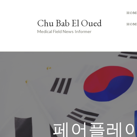
HOM
Chu Bab El Oued
HOM
Medical Field News Informer
페어플레이