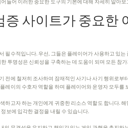
 뛰어들어 이러한 중요한 도구의 기본에 대해 자세히 알아보
검증 사이트가 중요한
서 필수적입니다. 우선, 그들은 플레이어가 사용하고 있는
러한 투명성은 신뢰성을 구축하는 데 도움이 되며 모든 참
기 전에 철저히 조사하여 잠재적인 사기나 사기 행위로부터
 플레이의 수호자 역할을 하며 플레이어와 운영자 모두를 
탐색하고자 하는 개인에게 귀중한 리소스 역할도 합니다. 
 정보에 입각한 결정을 내릴 수 있습니다.
내의 무결성을 유지하고 책임감 있는 게임 관행을 촉진하는