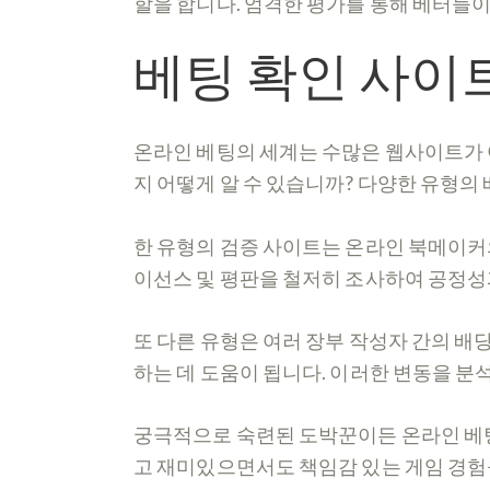
할을 합니다. 엄격한 평가를 통해 베터들이
베팅 확인 사이
온라인 베팅의 세계는 수많은 웹사이트가 여
지 어떻게 알 수 있습니까? 다양한 유형의
한 유형의 검증 사이트는 온라인 북메이커의
이선스 및 평판을 철저히 조사하여 공정성
또 다른 유형은 여러 장부 작성자 간의 
하는 데 도움이 됩니다. 이러한 변동을 분
궁극적으로 숙련된 도박꾼이든 온라인 베팅
고 재미있으면서도 책임감 있는 게임 경험