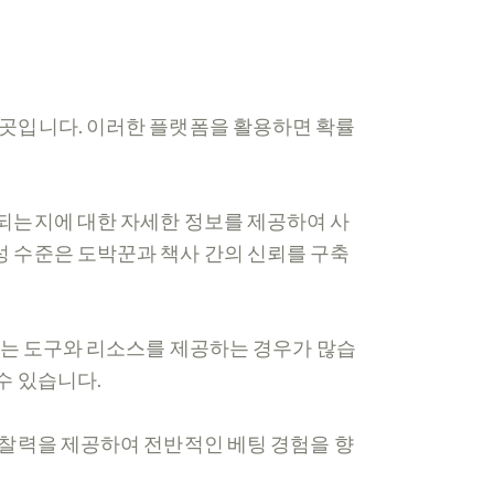
 곳입니다. 이러한 플랫폼을 활용하면 확률
산되는지에 대한 자세한 정보를 제공하여 사
성 수준은 도박꾼과 책사 간의 신뢰를 구축
주는 도구와 리소스를 제공하는 경우가 많습
수 있습니다.
통찰력을 제공하여 전반적인 베팅 경험을 향