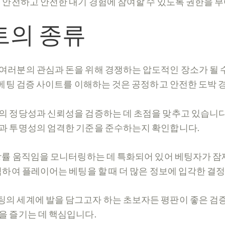
 안전하고 안전한 내기 경험에 참여할 수 있도록 권한을 
트의 종류
러분의 관심과 돈을 위해 경쟁하는 압도적인 장소가 될 수
 베팅 검증 사이트를 이해하는 것은 공정하고 안전한 도박 
 정당성과 신뢰성을 검증하는 데 초점을 맞추고 있습니다.
과 투명성의 엄격한 기준을 준수하는지 확인합니다.
배당률 움직임을 모니터링하는 데 특화되어 있어 베팅자가 잠
석하여 플레이어는 베팅을 할 때 더 많은 정보에 입각한 결정
의 세계에 발을 담그고자 하는 초보자든 평판이 좋은 검
을 즐기는 데 핵심입니다.