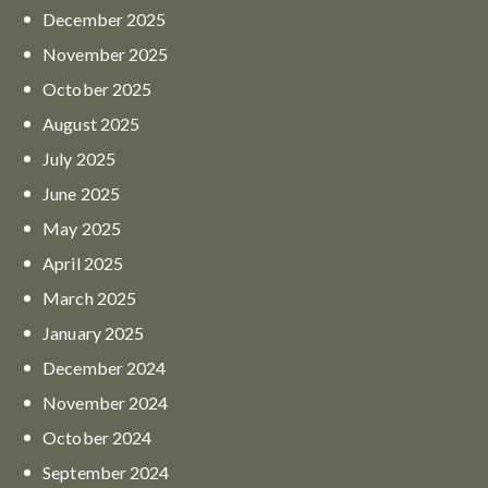
December
2025
November
2025
October
2025
August
2025
July
2025
June
2025
May
2025
April
2025
March
2025
January
2025
December
2024
November
2024
October
2024
September
2024