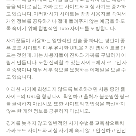
들을 먹이로 삼는 가짜 토토 사이트와 피싱 사기도 증가하
고 있습니다. 이러한 사기 사이트는 종종 사용자를 속여서
개인 정보를 공유하거나 절대 돌려주지 않는 예금을 하도
록 속이기 위해 합법적인 Toto 사이트를 모방합니다.
사기꾼들이 사용하는 일반적인 전술 중 하나는 평판이 좋
은 토토 사이트와 매우 유사한 URL을 가진 웹사이트를 만
드는 것인데, 이는 사용자들이 진짜와 가짜를 구별하기 어
렵게 만듭니다. 또한 신뢰할 수 있는 사이트에서 로그인 자
격 증명이나 재무 세부 정보를 요청하는 이메일을 보낼 수
도 있습니다.
이러한 사기에 희생되지 않도록 보호하려면 사용 중인 웹
사이트의 URL을 항상 다시 확인하고 출처가 불분명한 링크
를 클릭하지 마십시오. 또한 사이트의 합법성을 확신하지
않는 한 개인 정보를 공유하지 마십시오.
경계를 늦추지 않고 일반적인 사기 수법을 교육함으로써
가짜 토토 사이트와 피싱 사기에 속지 않고 안전하고 안전