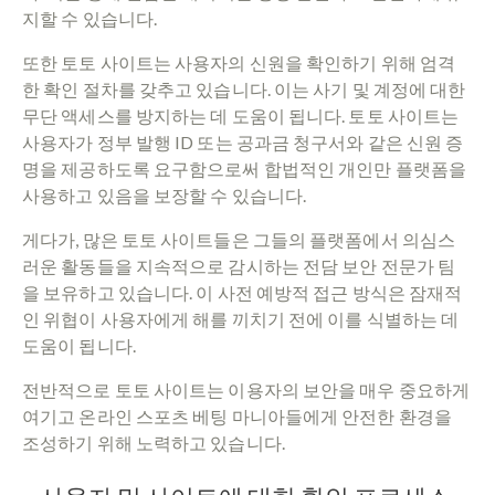
지할 수 있습니다.
또한 토토 사이트는 사용자의 신원을 확인하기 위해 엄격
한 확인 절차를 갖추고 있습니다. 이는 사기 및 계정에 대한
무단 액세스를 방지하는 데 도움이 됩니다. 토토 사이트는
사용자가 정부 발행 ID 또는 공과금 청구서와 같은 신원 증
명을 제공하도록 요구함으로써 합법적인 개인만 플랫폼을
사용하고 있음을 보장할 수 있습니다.
게다가, 많은 토토 사이트들은 그들의 플랫폼에서 의심스
러운 활동들을 지속적으로 감시하는 전담 보안 전문가 팀
을 보유하고 있습니다. 이 사전 예방적 접근 방식은 잠재적
인 위협이 사용자에게 해를 끼치기 전에 이를 식별하는 데
도움이 됩니다.
전반적으로 토토 사이트는 이용자의 보안을 매우 중요하게
여기고 온라인 스포츠 베팅 마니아들에게 안전한 환경을
조성하기 위해 노력하고 있습니다.