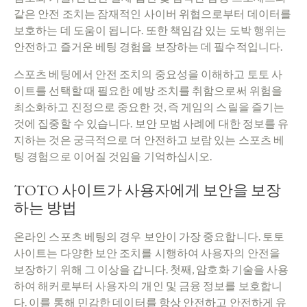
같은 안전 조치는 잠재적인 사이버 위협으로부터 데이터를
보호하는 데 도움이 됩니다. 또한 책임감 있는 도박 행위는
안전하고 즐거운 베팅 경험을 보장하는 데 필수적입니다.
스포츠 베팅에서 안전 조치의 중요성을 이해하고 토토 사
이트를 선택할 때 필요한 예방 조치를 취함으로써 위험을
최소화하고 진정으로 중요한 것, 즉 게임의 스릴을 즐기는
것에 집중할 수 있습니다. 보안 모범 사례에 대한 정보를 유
지하는 것은 궁극적으로 더 안전하고 보람 있는 스포츠 베
팅 경험으로 이어질 것임을 기억하십시오.
TOTO 사이트가 사용자에게 보안을 보장
하는 방법
온라인 스포츠 베팅의 경우 보안이 가장 중요합니다. 토토
사이트는 다양한 보안 조치를 시행하여 사용자의 안전을
보장하기 위해 그 이상을 갑니다. 첫째, 암호화 기술을 사용
하여 해커로부터 사용자의 개인 및 금융 정보를 보호합니
다. 이를 통해 민감한 데이터를 항상 안전하고 안전하게 유