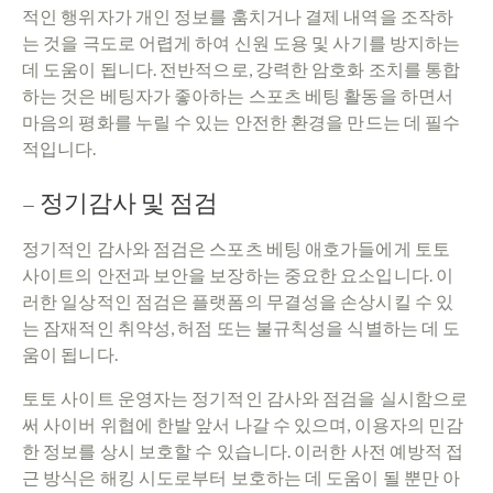
적인 행위자가 개인 정보를 훔치거나 결제 내역을 조작하
는 것을 극도로 어렵게 하여 신원 도용 및 사기를 방지하는
데 도움이 됩니다. 전반적으로, 강력한 암호화 조치를 통합
하는 것은 베팅자가 좋아하는 스포츠 베팅 활동을 하면서
마음의 평화를 누릴 수 있는 안전한 환경을 만드는 데 필수
적입니다.
– 정기감사 및 점검
정기적인 감사와 점검은 스포츠 베팅 애호가들에게 토토
사이트의 안전과 보안을 보장하는 중요한 요소입니다. 이
러한 일상적인 점검은 플랫폼의 무결성을 손상시킬 수 있
는 잠재적인 취약성, 허점 또는 불규칙성을 식별하는 데 도
움이 됩니다.
토토 사이트 운영자는 정기적인 감사와 점검을 실시함으로
써 사이버 위협에 한발 앞서 나갈 수 있으며, 이용자의 민감
한 정보를 상시 보호할 수 있습니다. 이러한 사전 예방적 접
근 방식은 해킹 시도로부터 보호하는 데 도움이 될 뿐만 아