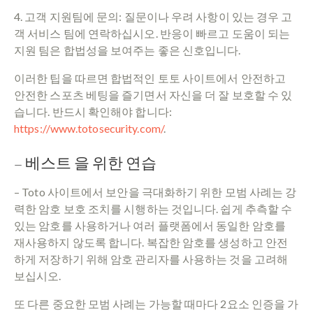
4. 고객 지원팀에 문의: 질문이나 우려 사항이 있는 경우 고
객 서비스 팀에 연락하십시오. 반응이 빠르고 도움이 되는
지원 팀은 합법성을 보여주는 좋은 신호입니다.
이러한 팁을 따르면 합법적인 토토 사이트에서 안전하고
안전한 스포츠 베팅을 즐기면서 자신을 더 잘 보호할 수 있
습니다. 반드시 확인해야 합니다:
https://www.totosecurity.com/
.
– 베스트 을 위한 연습
– Toto 사이트에서 보안을 극대화하기 위한 모범 사례는 강
력한 암호 보호 조치를 시행하는 것입니다. 쉽게 추측할 수
있는 암호를 사용하거나 여러 플랫폼에서 동일한 암호를
재사용하지 않도록 합니다. 복잡한 암호를 생성하고 안전
하게 저장하기 위해 암호 관리자를 사용하는 것을 고려해
보십시오.
또 다른 중요한 모범 사례는 가능할 때마다 2요소 인증을 가