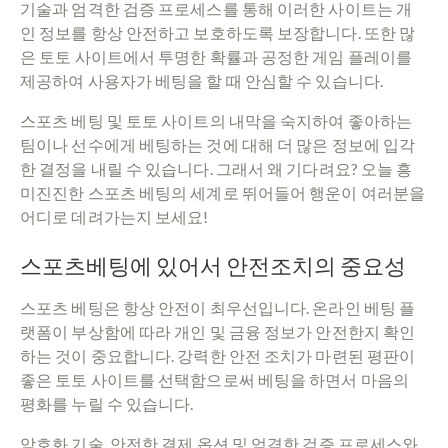
기술과 엄격한 검증 프로세스를 통해 이러한 사이트는 개
인 정보를 항상 안전하고 보호하도록 보장합니다. 또한 많
은 토토 사이트에서 투명한 확률과 공정한 게임 플레이를
제공하여 사용자가 베팅을 할 때 안심할 수 있습니다.
스포츠 베팅 및 토토 사이트의 내막을 숙지하여 좋아하는
팀이나 선수에게 베팅하는 것에 대해 더 많은 정보에 입각
한 결정을 내릴 수 있습니다. 그래서 왜 기다려요? 오늘 흥
미진진한 스포츠 베팅의 세계로 뛰어들어 행운이 여러분을
어디로 데려가는지 보세요!
스포츠베팅에 있어서 안전조치의 중요성
스포츠 베팅은 항상 안전이 최우선입니다. 온라인 베팅 플
랫폼이 부상함에 따라 개인 및 금융 정보가 안전한지 확인
하는 것이 중요합니다. 강력한 안전 조치가 마련된 평판이
좋은 토토 사이트를 선택함으로써 베팅을 하면서 마음의
평화를 누릴 수 있습니다.
암호화 기술, 안전한 결제 옵션 및 엄격한 검증 프로세스와