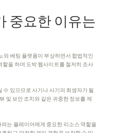
가 중요한 이유는
지노와 베팅 플랫폼이 부상하면서 합법적인
역할을 하며 도박 웹사이트를 철저히 조사
릴 수 있으므로 사기나 사기의 희생자가 될
뷰 및 보안 조치와 같은 귀중한 정보를 제
하려는 플레이어에게 중요한 리소스 역할을
호하고 안전한 게임 경험을 보장할 수 있