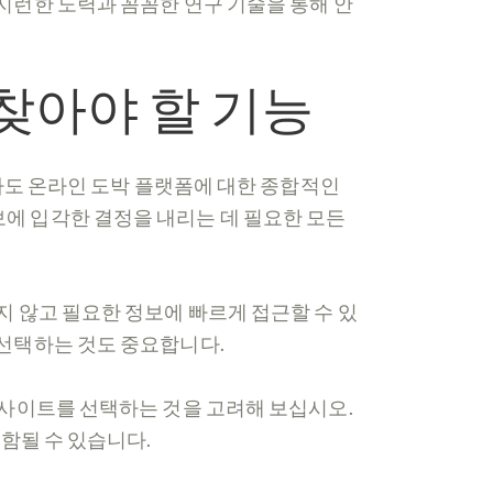
지런한 노력과 꼼꼼한 연구 기술을 통해 안
찾아야 할 기능
보다도 온라인 도박 플랫폼에 대한 종합적인
에 입각한 결정을 내리는 데 필요한 모든
지 않고 필요한 정보에 빠르게 접근할 수 있
 선택하는 것도 중요합니다.
 사이트를 선택하는 것을 고려해 보십시오.
함될 수 있습니다.