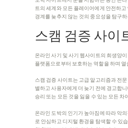
트의 세계와 모든 플레이어에게 안전하고 
경계를 늦추지 않는 것의 중요성을 탐구하
스캠 검증 사이
온라인 사기 및 사기 웹사이트의 희생양이 
플랫폼으로부터 보호하는 역할을 하며 열심
스캠 검증 사이트는 고급 알고리즘과 전문
별하고 사용자에게 더 늦기 전에 경고합니다
승리 또는 모든 것을 잃을 수 있는 모든 
온라인 도박의 인기가 높아짐에 따라 악의
로 안심하고 디지털 환경을 탐색할 수 있습